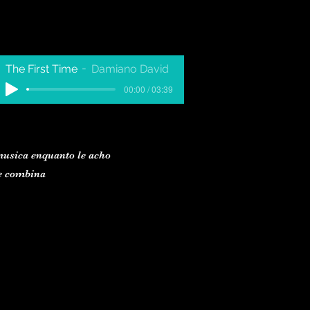
The First Time
Damiano David
00:00 / 03:39
usica enquanto le acho
e combina