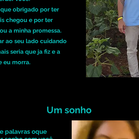
er que obrigado por ter
s chegou e por ter
hou a minha promessa.
r ao seu lado cuidando
s seria que ja fiz e a
e eu morra.
Um sonho
e palavras oque