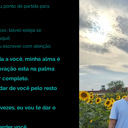
u ponto de partida para
so, talvez esteja se
uquê.
ou escrever com atenção.
da a você, minha alma é
oração esta na palma
r completo.
dar de você pelo resto
vezes, eu vou te dar o
rder você.