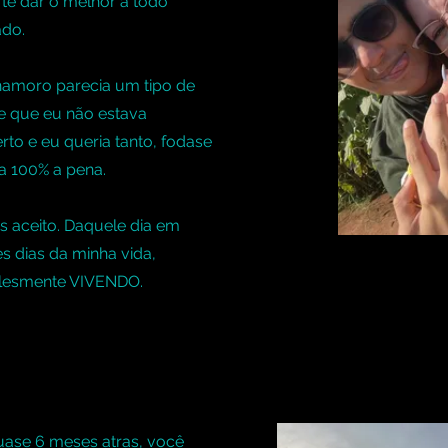
 te dar o melhor a todo
ado.
 namoro parecia um tipo de
e que eu não estava
rto e eu queria tanto, fodase
a 100% a pena.
 aceito. Daquele dia em
s dias da minha vida,
plesmente VIVENDO.
ase 6 meses atras, você