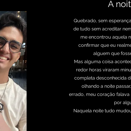
A noi
Quebrado, sem esperança, 
de tudo sem acreditar ne
me encontrou aquela n
confirmar que eu realme
alguem que fosse
Mas alguma coisa acontec
redor horas viraram minu
completa desconhecida de
olhando a noite passar
errado, meu coração falava "
por alg
Naquela noite tudo mudou.