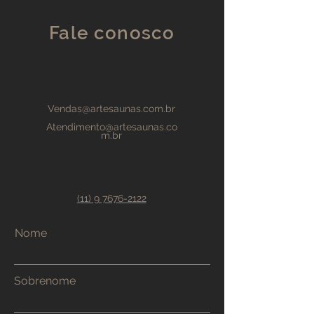
Fale conosco
Vendas@artesaunas.com.br
Atendimento@artesaunas.co
m.br
(11) 9 7676-2122
Nome
Sobrenome